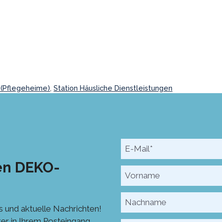
 (Pflegeheime)
,
Station Häusliche Dienstleistungen
en DEKO-
 und aktuelle Nachrichten!
er in Ihrem Posteingang.