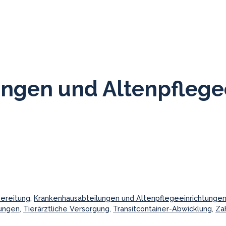
ngen und Altenpflege
ereitung
,
Krankenhausabteilungen und Altenpflegeeinrichtunge
tungen
,
Tierärztliche Versorgung
,
Transitcontainer-Abwicklung
,
Za