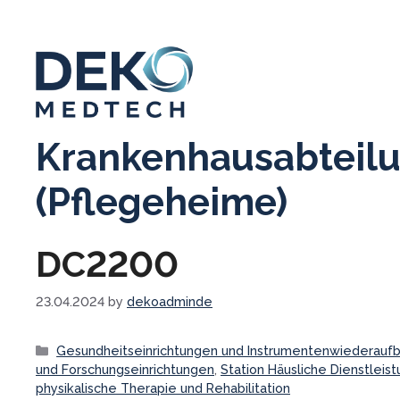
Skip
to
content
Krankenhausabteilu
(Pflegeheime)
DC2200
23.04.2024
by
dekoadminde
Categories
Gesundheitseinrichtungen und Instrumentenwiederaufb
und Forschungseinrichtungen
,
Station Häusliche Dienstleis
physikalische Therapie und Rehabilitation