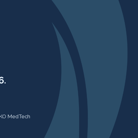
6.
KO MedTech