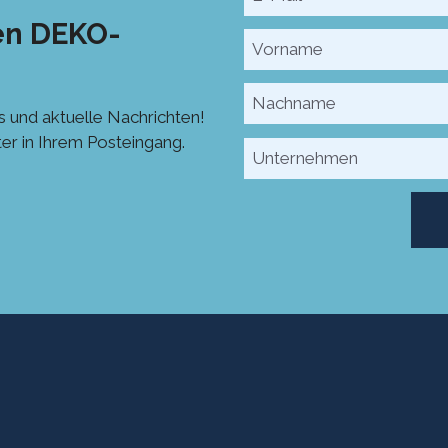
en DEKO-
 und aktuelle Nachrichten!
er in Ihrem Posteingang.