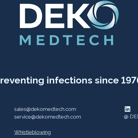
reventing infections since 197
LinkedIn
sales@dekomedtech.com
@ DE
service@dekomedtech.com
Whistleblowing