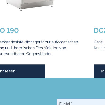
O 190
DC
eckendesinfektionsgerät zur automatischen
Geräum
ng und thermischen Desinfektion von
Kunst
verwendbaren Gegenständen
hr lesen
M