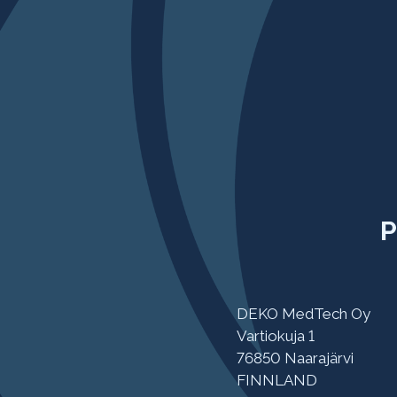
P
DEKO MedTech Oy
Vartiokuja 1
76850 Naarajärvi
FINNLAND