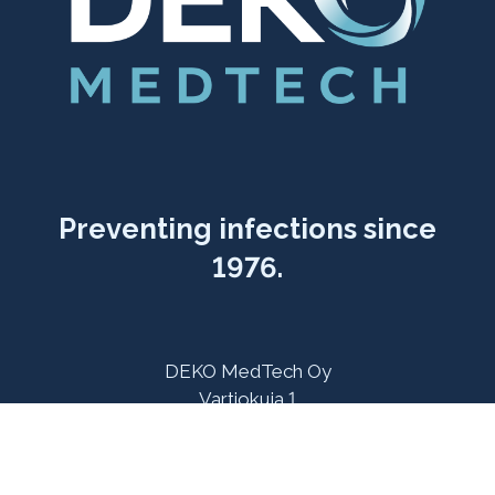
Preventing infections since
1976.
DEKO MedTech Oy
Vartiokuja 1
76850 Naarajärvi
FINNLAND