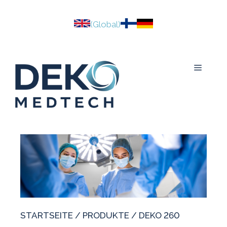
Skip
to
(Global)
content
Menu
STARTSEITE
/
PRODUKTE
/ DEKO 260